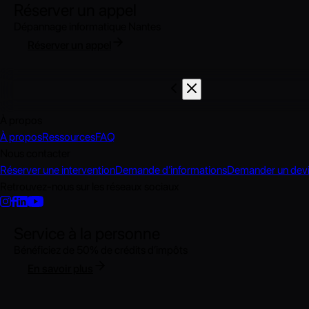
Réserver un appel
Dépannage informatique Nantes
Réserver un appel
À propos
À propos
Ressources
FAQ
Nous contacter
Réserver une intervention
Demande d’informations
Demander un dev
Retrouvez-nous sur les réseaux sociaux
Service à la personne
Bénéficiez de 50% de crédits d’impôts
En savoir plus