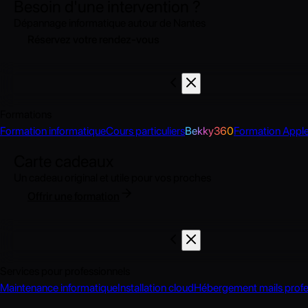
Besoin d'une intervention ?
—
Dépannage informatique autour de Nantes
Ordinateur, Windows
Réservez votre rendez-vous
Formations
Formation informatique
Cours particuliers
Bekky360
Formation Appl
Carte cadeaux
Un cadeau original et utile pour vos proches
Offrir une formation
Formation
Services pour professionnels
Maintenance informatique
Installation cloud
Hébergement mails profe