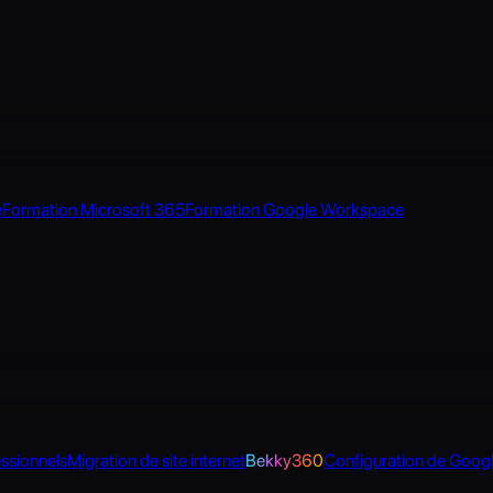
Réparation imprimante
Nettoyer mon ordinateur
Booster mon ordinateur
e
Formation Microsoft 365
Formation Google Workspace
Installation cloud
Besoin d'une intervention ?
Dépannage informatique autour de Nantes
Réservez votre rendez-vous
ssionnels
Migration de site internet
Bekky360
Configuration de Goog
Formations